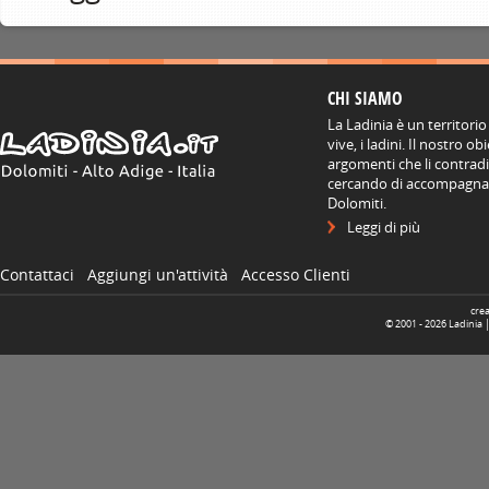
CHI SIAMO
La Ladinia è un territorio
vive, i ladini. Il nostro o
argomenti che li contradis
cercando di accompagnare
Dolomiti.
Leggi di più
Contattaci
Aggiungi un'attività
Accesso Clienti
cre
© 2001 -
2026
Ladinia