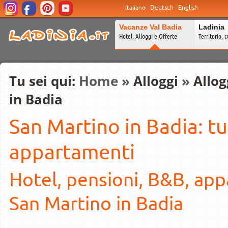
Italiano
Deutsch
English
Vacanze Val Badia
Ladinia
Hotel, Alloggi e Offerte
Territorio, c
Tu sei qui:
Home
»
Alloggi
»
Allog
in Badia
San Martino in Badia: tut
appartamenti
Hotel, pensioni, B&B, appa
San Martino in Badia