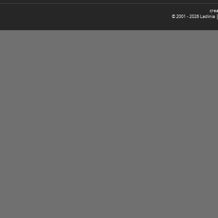
cre
© 2001 -
2026
Ladinia