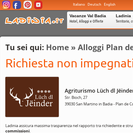
Italiano
Deutsch
English
Vacanze Val Badia
Ladinia
Hotel, Alloggi e Offerte
Territorio, c
Tu sei qui:
Home
»
Alloggi Plan d
Richiesta non impegnati
Agriturismo Lüch dl Jëind
Str. Bioch, 27
39030 San Martino in Badia - Plan de 
Ladinia assicura massima trasparenza nel rapporto tra richiedente e stru
commissioni
.