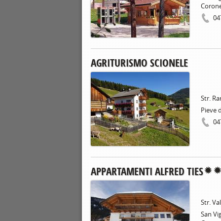
Coron
04
AGRITURISMO SCIONELE
Str. Ra
Pieve 
04
APPARTAMENTI ALFRED TIES
Str. Va
San Vig