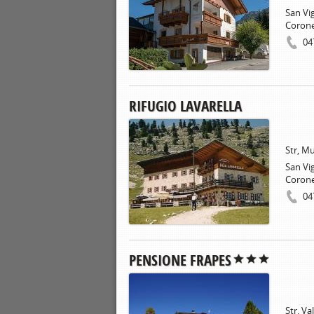
San Vig
Coron
04
RIFUGIO LAVARELLA
Str, M
San Vig
Coron
04
PENSIONE FRAPES
Str. Va