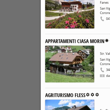
Fanes
San Vig
Coron
04
APPARTAMENTI CIASA MORIN
Str. Va
San Vig
Coron
34
da
AGRITURISMO FLESS