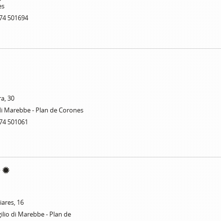
es
74 501694
ra, 30
di Marebbe - Plan de Corones
74 501061
liares, 16
ilio di Marebbe - Plan de