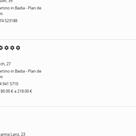
ulin, 39
rtino in Badia - Plan de
es
74 523188
och, 27
rtino in Badia - Plan de
es
4 941 5710
 80.00 € a 218.00 €
tarina Lanz, 23