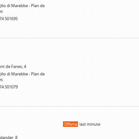
ilio di Marebbe - Plan de
es
74 501695
unt de Fanes, 4
ilio di Marebbe - Plan de
es
74 501079
Offerta
last minute
ldander, 8