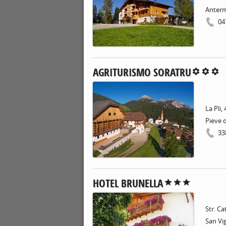
Anterm
04
AGRITURISMO SORATRU
La Pli, 
Pieve 
33
HOTEL BRUNELLA
Str. Ca
San Vig