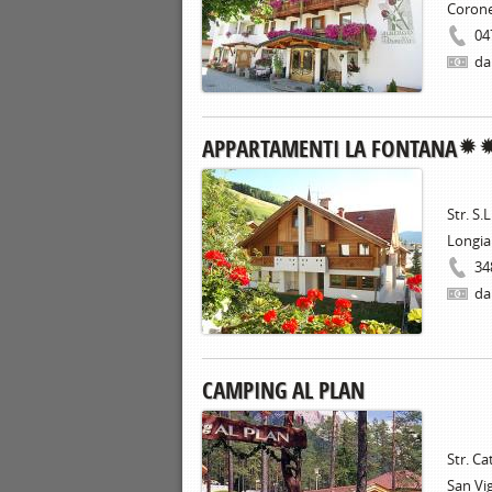
Coron
04
da
APPARTAMENTI LA FONTANA
Str. S.L
Longia
34
da
CAMPING AL PLAN
Str. Ca
San Vig