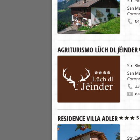
Str. Pic
San Ma
Coron
04
AGRITURISMO LÜCH DL JËINDER
Str. Bi
San Ma
Coron
33
da
RESIDENCE VILLA ADLER
Str. Ca