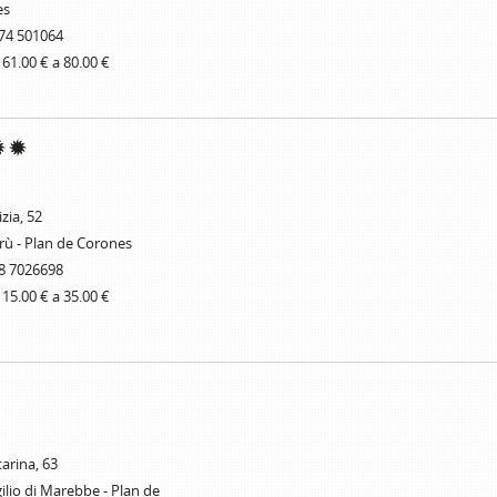
es
74 501064
 61.00 € a 80.00 €
izia, 52
rù - Plan de Corones
8 7026698
 15.00 € a 35.00 €
tarina, 63
ilio di Marebbe - Plan de