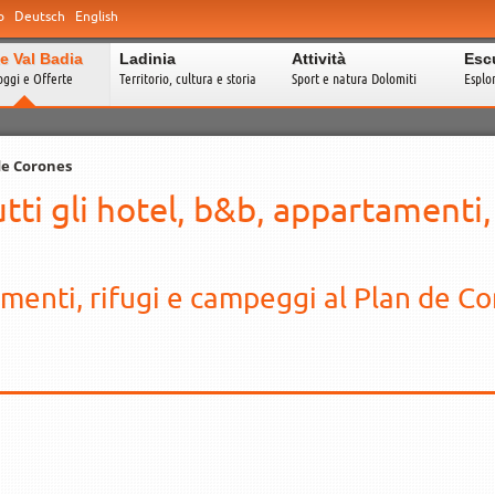
o
Deutsch
English
e Val Badia
Ladinia
Attività
Esc
oggi e Offerte
Territorio, cultura e storia
Sport e natura Dolomiti
Esplo
de Corones
tti gli hotel, b&b, appartamenti,
menti, rifugi e campeggi al Plan de C