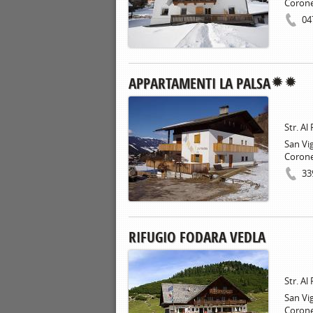
Coron
04
APPARTAMENTI LA PALSA
Str. Al
San Vig
Coron
33
RIFUGIO FODARA VEDLA
Str. Al
San Vig
Coron