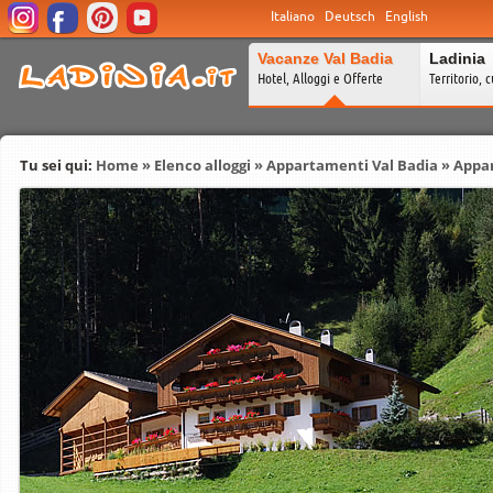
Italiano
Deutsch
English
Vacanze Val Badia
Ladinia
Hotel, Alloggi e Offerte
Territorio, c
Tu sei qui:
Home
»
Elenco alloggi
»
Appartamenti Val Badia
»
Appar