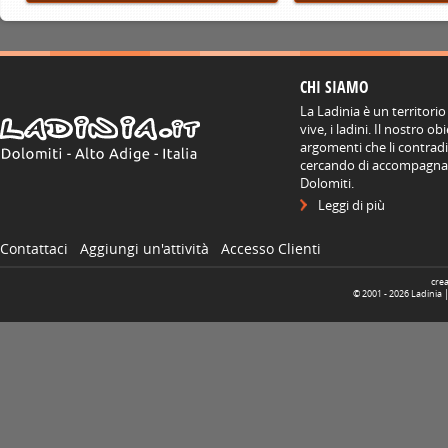
CHI SIAMO
La Ladinia è un territorio
vive, i ladini. Il nostro o
argomenti che li contradis
cercando di accompagnare
Dolomiti.
Leggi di più
Contattaci
Aggiungi un'attività
Accesso Clienti
cre
© 2001 -
2026
Ladinia