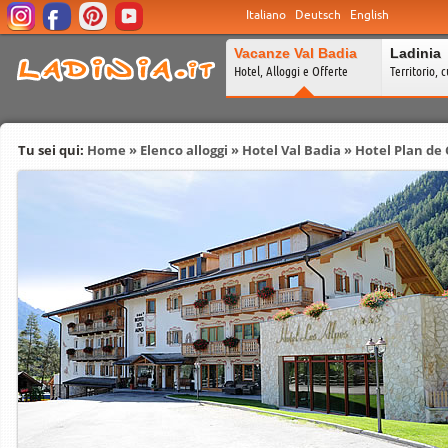
Italiano
Deutsch
English
Vacanze Val Badia
Ladinia
Hotel, Alloggi e Offerte
Territorio, c
Tu sei qui:
Home
»
Elenco alloggi
»
Hotel Val Badia
»
Hotel Plan de