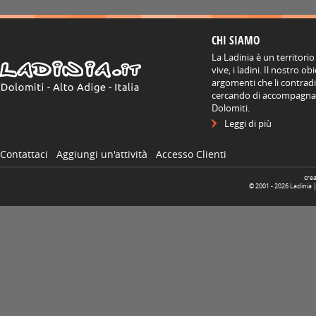
CHI SIAMO
La Ladinia è un territorio
vive, i ladini. Il nostro o
argomenti che li contradis
cercando di accompagnare
Dolomiti.
Leggi di più
Contattaci
Aggiungi un'attività
Accesso Clienti
cre
© 2001 -
2026
Ladinia