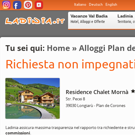
Italiano
Deutsch
English
Vacanze Val Badia
Ladinia
Hotel, Alloggi e Offerte
Territorio, c
Tu sei qui:
Home
»
Alloggi Plan d
Richiesta non impegnati
Residence Chalet Mornà
Str. Pecei 8
39030 Longiarù - Plan de Corones
Ladinia assicura massima trasparenza nel rapporto tra richiedente e stru
commissioni
.