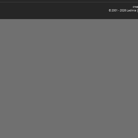
cre
© 2001 -
2026
Ladinia