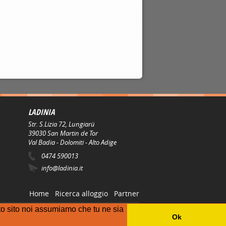
LADINIA
Str. S.Lizia 72, Lungiarü
39030
San Martin de Tor
Val Badia - Dolomiti - Alto Adige
0474 590013
info@ladinia.it
Home
Ricerca alloggio
Partner
sto sito noi assumiamo che tu ne sia
Ok