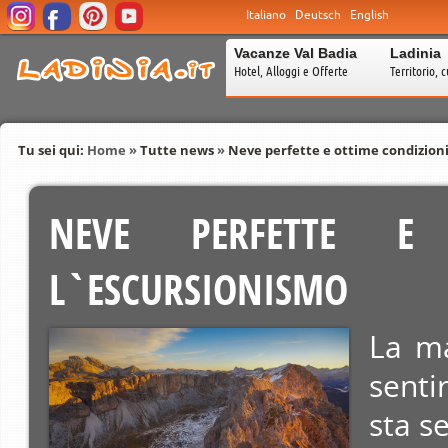
Italiano
Deutsch
English
Vacanze Val Badia
Ladinia
Hotel, Alloggi e Offerte
Territorio, c
Tu sei qui:
Home
»
Tutte news
»
Neve perfette e ottime condizion
NEVE PERFETTE E 
L`ESCURSIONISMO
La ma
senti
sta s