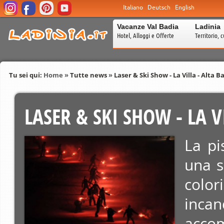
Italiano
Deutsch
English
Vacanze Val Badia
Ladinia
Hotel, Alloggi e Offerte
Territorio, c
Tu sei qui:
Home
»
Tutte news
»
Laser & Ski Show - La Villa - Alta B
LASER & SKI SHOW - LA V
La pi
una s
colo
inc
accom