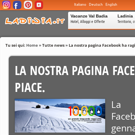
Italiano
Deutsch
English
Vacanze Val Badia
Ladinia
Hotel, Alloggi e Offerte
Territorio, c
Tu sei qui:
Home
»
Tutte news
»
La nostra pagina Facebook ha ragi
LA NOSTRA PAGINA FACE
PIACE.
La
Fac
genn