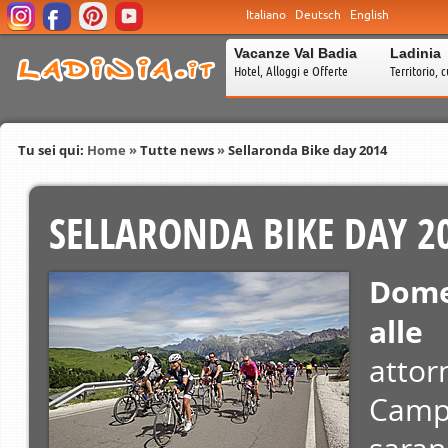
Italiano
Deutsch
English
Vacanze Val Badia
Ladinia
Hotel, Alloggi e Offerte
Territorio, c
Tu sei qui:
Home
»
Tutte news
»
Sellaronda Bike day 2014
SELLARONDA BIKE DAY 2
Dome
alle
attor
Campo