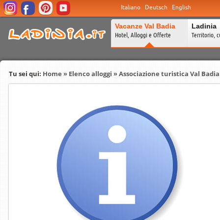
Italiano
Deutsch
English
Vacanze Val Badia
Ladinia
Hotel, Alloggi e Offerte
Territorio, c
Tu sei qui:
Home
»
Elenco alloggi
»
Associazione turistica Val Badia