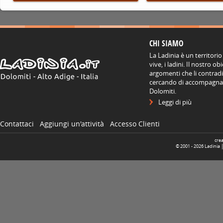
CHI SIAMO
La Ladinia è un territorio
vive, i ladini. Il nostro o
argomenti che li contradis
cercando di accompagnare
Dolomiti.
Leggi di più
Contattaci
Aggiungi un'attività
Accesso Clienti
cre
© 2001 -
2026
Ladinia