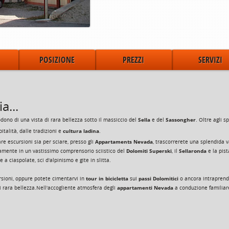
POSIZIONE
PREZZI
SERVIZI
a...
Sella
Sassongher
odono di una vista di rara bellezza sotto il massiccio del
e del
. Oltre agli 
cultura ladina
italità, dalle tradizioni e
.
Appartaments Nevada
are escursioni sia per sciare, presso gli
, trascorrerete una splendida
Dolomiti Superski
Sellaronda
tamente in un vastissimo comprensorio sciistico del
, il
e la pis
e a ciaspolate, sci d'alpinismo e gite in slitta.
tour in bicicletta
passi Dolomitici
sioni, oppure potete cimentarvi in
sui
o ancora intraprend
appartamenti Nevada
 rara bellezza.Nell'accogliente atmosfera degli
a conduzione familiare