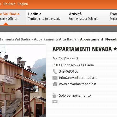
o
Deutsch
English
e Val Badia
Ladinia
Attività
Esc
oggi e Offerte
Territorio, cultura e storia
Sport e natura Dolomiti
Esplo
tamenti Val Badia
»
Appartamenti Alta Badia
»
Appartamenti Nevad
APPARTAMENTI NEVADA
Str. Col Pradat, 3
39030
Colfosco - Alta Badia
349 4690166
info@nevadaaltabadia.it
www.nevadaaltabadia.it
Solo pernottamento
-