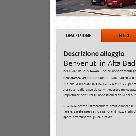
DESCRIZIONE
FOTO
Descrizione alloggio
Benvenuti in Alta Badi
Dolomiti
nel cuore delle
. I nostri appartamenti g
Unesco
dell'
verrete conquistati dalla calorosa osp
Alta Badia
Colfosco
Sia che vi rechiate in
a
per f
A 2 passi dalle piste da sci vi troverete immedia
importante per tutti gli appassionati dello sci oltr
In estate
potete intraprendere emozionanti escur
farete, sarete premiati da panorami mozzafiato di
sport, divertimento, gusto e relax.