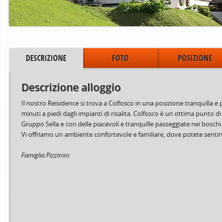
DESCRIZIONE
FOTO
POSIZIONE
Descrizione alloggio
Il nostro Reisidence si trova a Colfosco in una posizione tranquilla 
minuti a piedi dagli impianti di risalita. Colfosco è un ottima punto
Gruppo Sella e con delle piacevoli e tranquille passeggiate nei boschi
Vi offriamo un ambiente confortevole e familiare, dove potete sentirv
Periodo dal
al
15.06.2024
02.08.2024
Famiglia Pizzinini
03.08.2024
30.08.2024
31.08.2024
06.10.2024