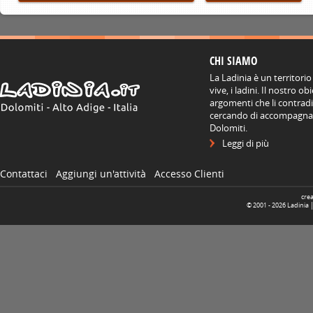
CHI SIAMO
La Ladinia è un territorio
vive, i ladini. Il nostro o
argomenti che li contradis
cercando di accompagnare
Dolomiti.
Leggi di più
Contattaci
Aggiungi un'attività
Accesso Clienti
cre
© 2001 -
2026
Ladinia