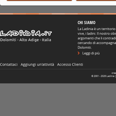
CHI SIAMO
La Ladinia è un territorio
vive, i ladini. Il nostro o
argomenti che li contradis
cercando di accompagnare
Dolomiti.
Leggi di più
Contattaci
Aggiungi un'attività
Accesso Clienti
cre
© 2001 -
2026
Ladinia