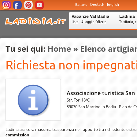
Italiano
Deutsch
English
Vacanze Val Badia
Ladinia
Hotel, Alloggi e Offerte
Territorio, c
Tu sei qui:
Home
»
Elenco artigia
Richiesta non impegnati
Associazione turistica San
Str. Tor, 18/C
39030 San Martino in Badia - Plan de 
Ladinia assicura massima trasparenza nel rapporto tra richiedente e stru
commissioni
.