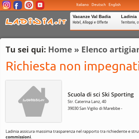
Italiano
Deutsch
English
Vacanze Val Badia
Ladinia
Hotel, Alloggi e Offerte
Territorio, c
Tu sei qui:
Home
»
Elenco artigia
Richiesta non impegnati
Scuola di sci Ski Sporting
Str. Caterina Lanz, 40
39030 San Vigilio di Marebbe -
Ladinia assicura massima trasparenza nel rapporto tra richiedente e stru
commissioni
.