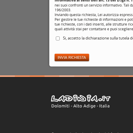
Informativa ai sensi dell'art. 13 del D.lgs n.
nei suoi confronti un servizio informativo. Tali da
196/2003.
Inviando questa richiesta, Lei autorizza espressa
Per gestire le tue richieste di informazioni e po
tue richieste, con i dati inseriti, alle struttur
quali attività stai per contattare e puoi scegli
Si, accetto la
dichiarazione
sulla tutela de