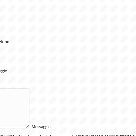
efono
aggio
Messaggio