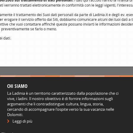
 196/2003 sul trattamento di dati personali:
I dati qui raccolti hanno la finalità d
ti verranno trattati elettronicamente in conformità con le leggi vigenti; l'interessato
mente il trattamento dei Suoi dati personali da parte di Ladinia.it e degli ev. eserc
ter erogare il servizio offerto dai Siti, dobbiamo comunicare alcuni dei tuoi dati a
e ricettive che vuoi contattare affinché queste possano inviarti le informazioni desi
ere preventivamente se farlo o meno.
i dati.
CHI SIAMO
La Ladinia è un territorio caratterizzato dalla popolazione che ci
vive, i ladini. Il nostro obiettivo é di fornire informazioni sugli
argomenti che li contradistingue: cultura, lingua, storia,
cercando di accompagnare l'ospite verso la sua vacanza nelle
Dolomiti.
Leggi di più