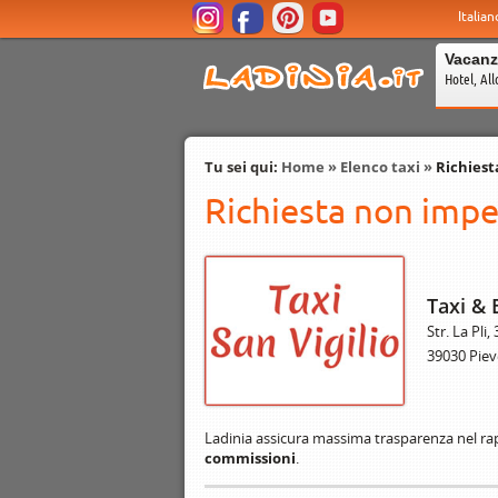
Italian
Vacanz
Hotel, All
Tu sei qui:
Home
»
Elenco taxi
»
Richiest
Richiesta non impe
Taxi & 
Str. La Pli,
39030 Piev
Ladinia assicura massima trasparenza nel rap
commissioni
.