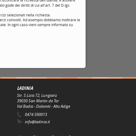
i riscontrare la richiesta dell'utente, e attivare
 gode dei diritti di cui all'art. 7 del D.lgs
izi selezionati nella richiesta.
 terzi coinvolti. Ad esempio dobbiamo inoltrare le
derate. In ogni caso vieni sempre informato su
LADINIA
Str. S.Lizia 72, Lungiarü
39030
San Martin de Tor
Val Badia - Dolomiti - Alto Adige
0474 590013
info@ladinia.it