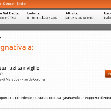
o
Deutsch
English
e Val Badia
Ladinia
Attività
Esc
oggi e Offerte
Territorio, cultura e storia
Sport e natura Dolomiti
Esplo
a
gnativa a:
Bus Taxi San Vigilio
 39
V
e di Marebbe - Plan de Corones
porto tra richiedente e struttura ricettiva, garantendo un
rapporto diretto