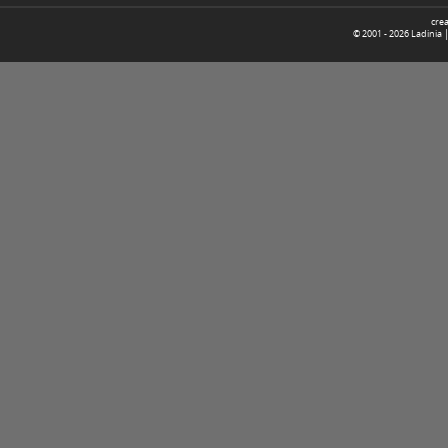
cre
© 2001 -
2026
Ladinia