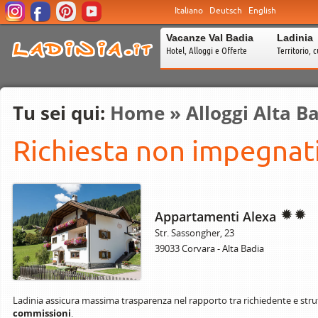
Italiano
Deutsch
English
Vacanze Val Badia
Ladinia
Hotel, Alloggi e Offerte
Territorio, c
Tu sei qui:
Home
»
Alloggi Alta B
Richiesta non impegnati
Appartamenti Alexa
Str. Sassongher, 23
39033 Corvara - Alta Badia
Ladinia assicura massima trasparenza nel rapporto tra richiedente e stru
commissioni
.