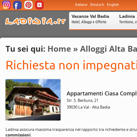
Italiano
Deutsch
English
Vacanze Val Badia
Ladinia
Hotel, Alloggi e Offerte
Territorio, c
Tu sei qui:
Home
»
Alloggi Alta B
Richiesta non impegnati
Appartamenti Ciasa Compl
Str. S. Berbura, 21
39030 La Val - Alta Badia
Ladinia assicura massima trasparenza nel rapporto tra richiedente e stru
commissioni
.