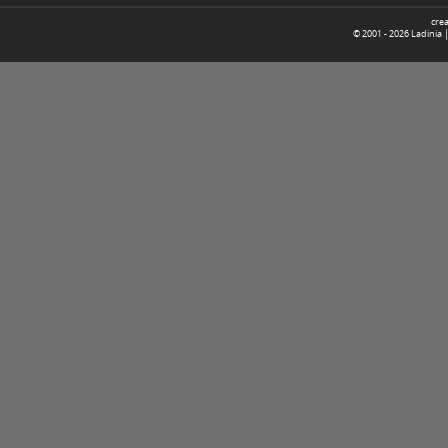
cre
© 2001 -
2026
Ladinia