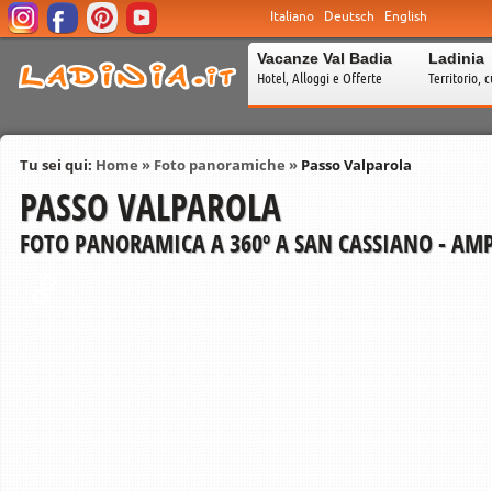
Italiano
Deutsch
English
Vacanze Val Badia
Ladinia
Hotel, Alloggi e Offerte
Territorio, c
Tu sei qui:
Home
»
Foto panoramiche
»
Passo Valparola
PASSO VALPAROLA
FOTO PANORAMICA A 360º A SAN CASSIANO - AM