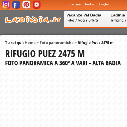
Italiano
Deutsch
English
Vacanze Val Badia
Ladinia
Hotel, Alloggi e Offerte
Territorio, c
Tu sei qui:
Home
»
Foto panoramiche
»
Rifugio Puez 2475 m
RIFUGIO PUEZ 2475 M
FOTO PANORAMICA A 360º A VARI - ALTA BADIA