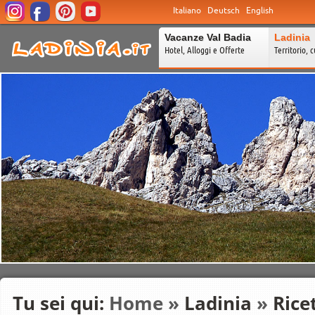
Italiano
Deutsch
English
Vacanze Val Badia
Ladinia
Hotel, Alloggi e Offerte
Territorio, c
Tu sei qui:
Home
»
Ladinia
»
Rice