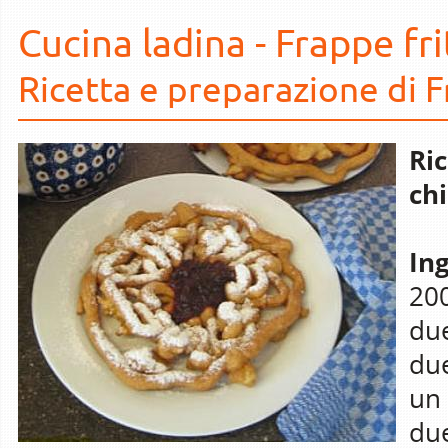
Cucina ladina - Frappe fri
Ricetta e preparazione di F
Ri
chi
Ing
200
due
due
un 
du