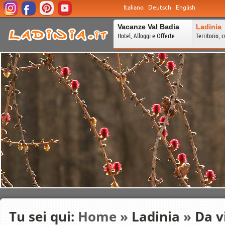
Italiano
Deutsch
English
Vacanze Val Badia
Ladinia
Hotel, Alloggi e Offerte
Territorio, c
Tu sei qui:
Home
»
Ladinia
»
Da v