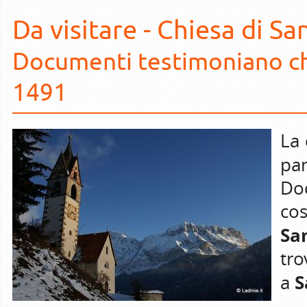
Da visitare - Chiesa di Sa
Documenti testimoniano che
1491
La 
pa
Do
co
Sa
tro
S
a