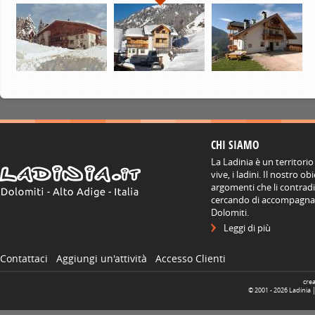
CHI SIAMO
La Ladinia è un territorio
vive, i ladini. Il nostro o
argomenti che li contradis
cercando di accompagnare
Dolomiti.
Leggi di più
Contattaci
Aggiungi un'attività
Accesso Clienti
cre
© 2001 -
2026
Ladinia