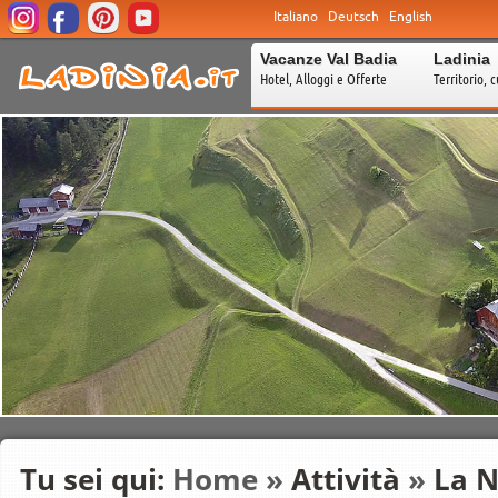
Italiano
Deutsch
English
Vacanze Val Badia
Ladinia
Hotel, Alloggi e Offerte
Territorio, c
Tu sei qui:
Home
»
Attività
»
La 