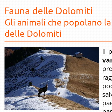
Fauna delle Dolomiti
Gli animali che popolano la
delle Dolomiti
Il 
va
pre
rag
po
sa
pae
pas