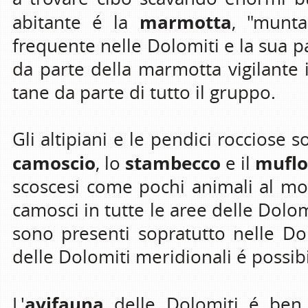
marmotta
abitante é la
, "munta
frequente nelle Dolomiti e la sua pa
da parte della marmotta vigilante 
tane da parte di tutto il gruppo.
Gli altipiani e le pendici rocciose s
camoscio
stambecco
mufl
, lo
e il
scoscesi come pochi animali al mo
camosci in tutte le aree delle Dolo
sono presenti sopratutto nelle Do
delle Dolomiti meridionali é possib
avifauna
L'
delle Dolomiti é ben r