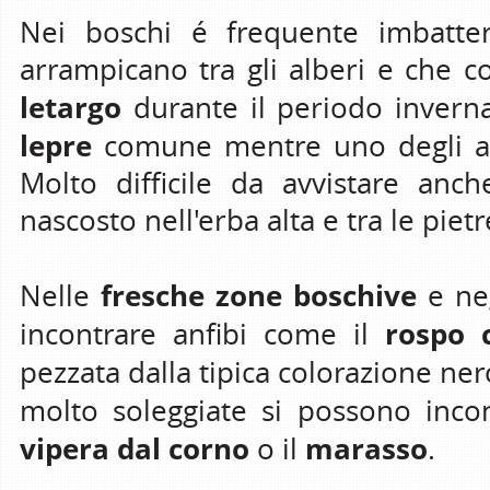
Nei boschi é frequente imbatte
arrampicano tra gli alberi e che com
letargo
durante il periodo invernal
lepre
comune mentre uno degli anim
Molto difficile da avvistare an
nascosto nell'erba alta e tra le pietr
fresche zone boschive
Nelle
e neg
rospo 
incontrare anfibi come il
pezzata dalla tipica colorazione nero
molto soleggiate si possono incon
vipera dal corno
marasso
o il
.