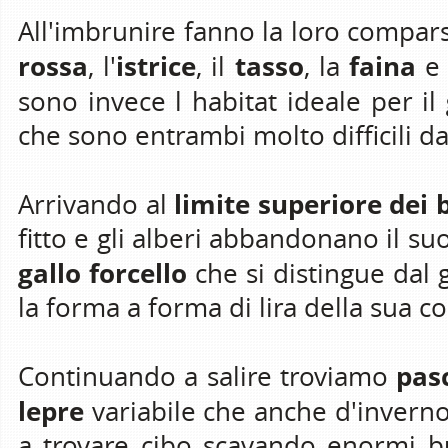
All'imbrunire fanno la loro compa
rossa
istrice
tasso
faina
, l'
, il
, la
e
sono invece l habitat ideale per il
che sono entrambi molto difficili da
limite superiore dei 
Arrivando al
fitto e gli alberi abbandonano il suo
gallo forcello
che si distingue dal 
la forma a forma di lira della sua c
pasc
Continuando a salire troviamo
lepre
variabile che anche d'inverno,
a trovare cibo scavando enormi bu