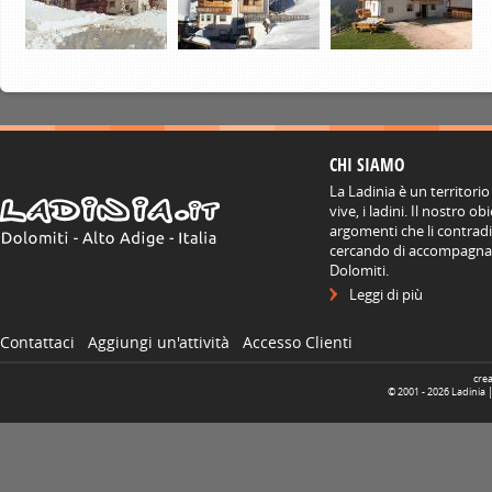
CHI SIAMO
La Ladinia è un territorio
vive, i ladini. Il nostro o
argomenti che li contradis
cercando di accompagnare
Dolomiti.
Leggi di più
Contattaci
Aggiungi un'attività
Accesso Clienti
cre
© 2001 -
2026
Ladinia