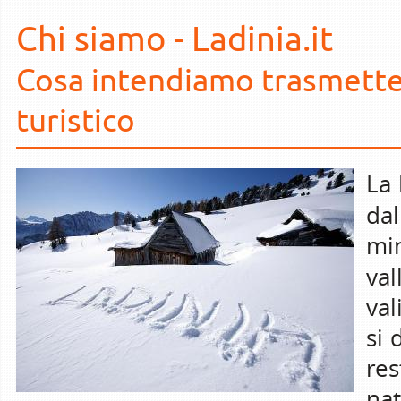
Chi siamo - Ladinia.it
Cosa intendiamo trasmetter
turistico
La
da
min
val
val
si 
res
nat