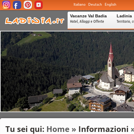
Italiano
Deutsch
English
Vacanze Val Badia
Ladinia
Hotel, Alloggi e Offerte
Territorio, c
Tu sei qui:
Home
»
Informazioni