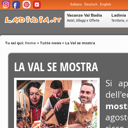
Italiano
Deutsch
English
Vacanze Val Badia
Ladinia
Hotel, Alloggi e Offerte
Territorio, c
Tu sei qui:
Home
»
Tutte news
»
La Val se mostra
LA VAL SE MOSTRA
Si ap
dell
most
agost