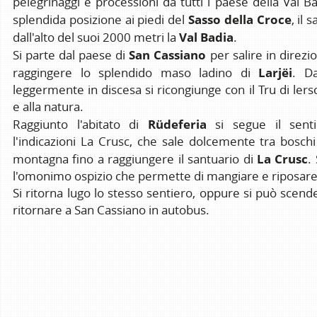
pelegrinaggi e processioni da tutti i paese della Val Ba
Sasso della Croce
splendida posizione ai piedi del
, il
Val Badia
dall'alto del suoi 2000 metri la
.
San Cassiano
Si parte dal paese di
per salire in direzi
Larjëi
raggingere lo splendido maso ladino di
. Da
leggermente in discesa si ricongiunge con il Tru di lersc
e alla natura.
Rüdeferia
Raggiunto l'abitato di
si segue il sent
l'indicazioni La Crusc, che sale dolcemente tra boschi 
La Crusc
montagna fino a raggiungere il santuario di
.
l'omonimo ospizio che permette di mangiare e riposar
Si ritorna lugo lo stesso sentiero, oppure si può scen
ritornare a San Cassiano in autobus.