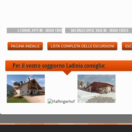
L CIAVAL 2911 M - SASSO CROCE
SAS DALES DIESC 3026 M - SASSO CROCE
PAGINA INIZIALE
LISTA COMPLETA DELLE ESCURSIONI
ESC
Per il vostro soggiorno Ladinia consiglia: