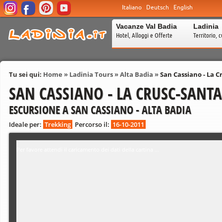
Italiano
Deutsch
English
Vacanze Val Badia
Ladinia
Hotel, Alloggi e Offerte
Territorio, c
Tu sei qui:
Home
»
Ladinia Tours
»
Alta Badia
»
San Cassiano - La C
SAN CASSIANO - LA CRUSC-SANT
ESCURSIONE A SAN CASSIANO - ALTA BADIA
Ideale per:
Trekking
Percorso il:
16-10-2011