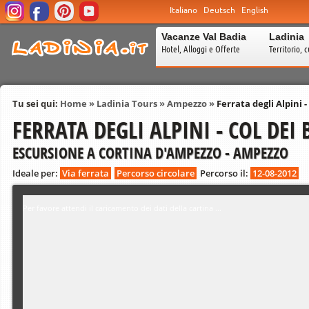
Italiano
Deutsch
English
Vacanze Val Badia
Ladinia
Hotel, Alloggi e Offerte
Territorio, c
Tu sei qui:
Home
»
Ladinia Tours
»
Ampezzo
»
Ferrata degli Alpini -
FERRATA DEGLI ALPINI - COL DEI 
ESCURSIONE A CORTINA D'AMPEZZO - AMPEZZO
Ideale per:
Via ferrata
Percorso circolare
Percorso il:
12-08-2012