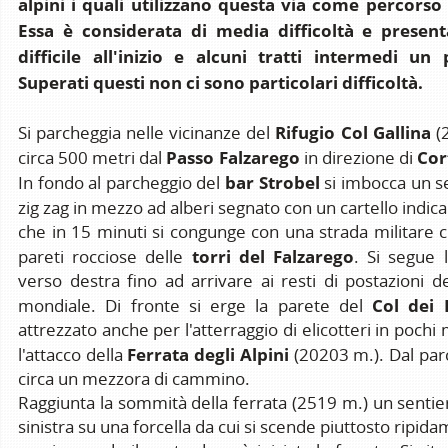
alpini i quali utilizzano questa via come percorso
Essa è considerata di media difficoltà e present
difficile all'inizio e alcuni tratti intermedi un
Superati questi non ci sono particolari difficoltà.
Rifugio Col Gallina
Si parcheggia nelle vicinanze del
(2
Passo Falzarego
Cor
circa 500 metri dal
in direzione di
bar
Strobel
In fondo al parcheggio del
si imbocca un s
zig zag in mezzo ad alberi segnato con un cartello indic
che in 15 minuti si congunge con una strada militare c
torri del Falzarego
pareti rocciose delle
. Si segue 
verso destra fino ad arrivare ai resti di postazioni d
Col dei 
mondiale. Di fronte si erge la parete del
attrezzato anche per l'atterraggio di elicotteri in pochi
Ferrata degli Alpini
l'attacco della
(20203 m.). Dal parc
circa un mezzora di cammino.
Raggiunta la sommità della ferrata (2519 m.) un senti
sinistra su una forcella da cui si scende piuttosto ripid