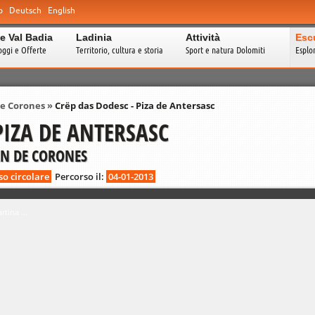
o
Deutsch
English
e Val Badia
Ladinia
Attività
Esc
oggi e Offerte
Territorio, cultura e storia
Sport e natura Dolomiti
Esplo
de Corones
»
Crëp das Dodesc - Piza de Antersasc
PIZA DE ANTERSASC
AN DE CORONES
so circolare
Percorso il:
04-01-2013