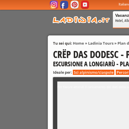
Italian
Vacanz
Hotel, All
Tu sei qui:
Home
»
Ladinia Tours
»
Plan 
CRËP DAS DODESC - 
ESCURSIONE A LONGIARÙ - PL
Ideale per:
Sci alpinismo/ciaspole
Percor