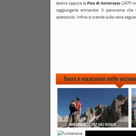
destra oppure la
Piza di Antersasc
(2479 m)
raggiungerle entrambe. Il panorama che 
spettacolo. Infine si scende sulla neve seguen
Tours e escursioni nelle vicina
ANTERSASC - CRËP DAS DODESC