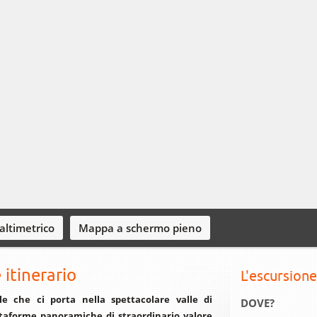
 altimetrico
Mappa a schermo pieno
 itinerario
L'escursione
le che ci porta nella spettacolare valle di
DOVE?
ttaforme panoramiche di straordinario valore