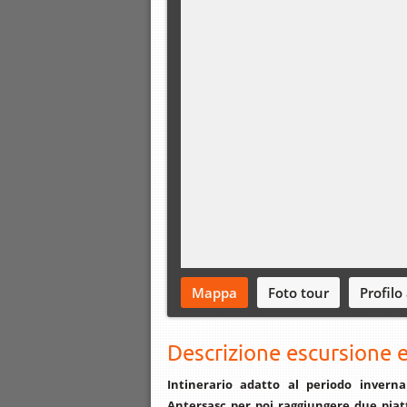
Mappa
Foto tour
Profilo
Descrizione escursione e
Intinerario adatto al periodo inverna
Antersasc per poi raggiungere due pia