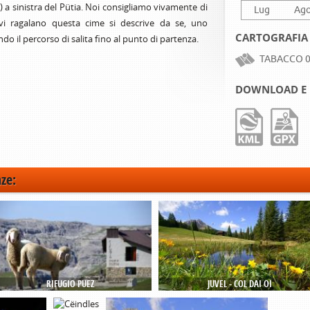
 a sinistra del Pütia. Noi consigliamo vivamente di
Lug
Ag
vi ragalano questa cime si descrive da se, uno
CARTOGRAFIA
do il percorso di salita fino al punto di partenza.
TABACCO 0
DOWNLOAD E 
nze:
RIFUGIO PUEZ
JUVEL - COL DAI OI