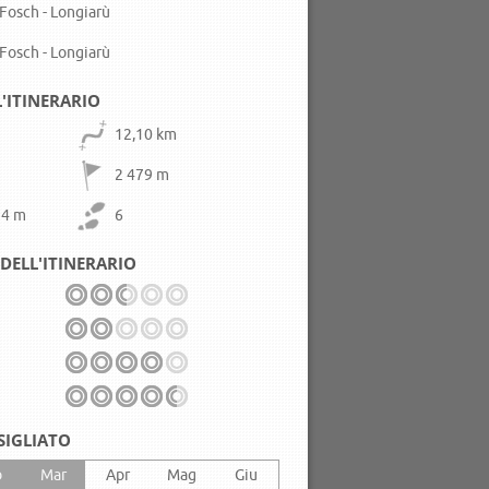
Fosch - Longiarù
Fosch - Longiarù
L'ITINERARIO
12,10 km
2 479 m
24 m
6
DELL'ITINERARIO
SIGLIATO
b
Mar
Apr
Mag
Giu