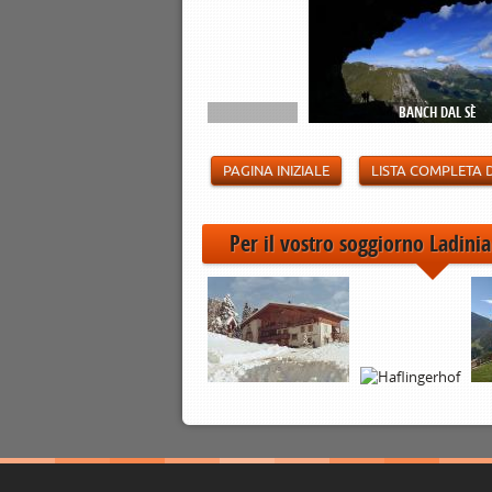
FUNTANACIA
BANCH DAL SÈ
PAGINA INIZIALE
LISTA COMPLETA 
Per il vostro soggiorno Ladinia