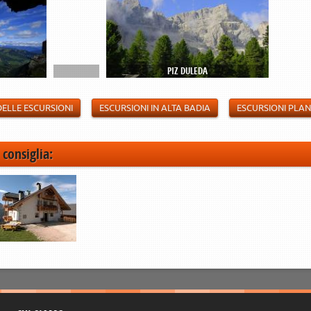
CËINDLES
PIZ DULEDA
DELLE ESCURSIONI
ESCURSIONI IN ALTA BADIA
ESCURSIONI PLA
 consiglia: