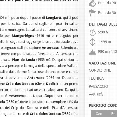
Punt da Rü 
Punt da Rü 
05 m), poco dopo il paese di
Longiarú
, qui si può
r la salita. Da qui si tagliano i prati in salita,
DETTAGLI DEL
 alle montagne. La salita ci consente di avvicinarci
5:00 h
ndo per
Mangorfëgns
(1616 m) e in seguito per
lla. In seguito si raggiunge la strada forestale dove
1 499 m
ro segnato dall'indicazione
Antersasc
. Salendo tra
980 m / 11
n breve tempo la strada forestale di Antersasc che
 porta a
Plan de Locia
(1935 m). Da qui si ritorna
VALUTAZIONE 
zia a percepire la magia della spettacolare Valle di
CONDIZIONE
cali e dalle forme fantasiose da una parte e con la
tra si perviene a
Antersasc
(2064 m). Dopo una
TECNICA
ione
Crëp das Dodesc (Cima Dodici)
, in un primo
PAESAGGIO
ercorrendo i prati, ad un vasto altopiano. Da qui la
VARIETÀ
asc é veramente deliziosa. Dopo aver percorso
ela
(2350 m) dove é possibile contemplare il
Pütia
PERIODO CON
cce del Crëp das Dodesc e della Piza d'Antersasc.
iungere la croce di
Crëp dales Dodesc
(2389 m) a
Gen
Fe