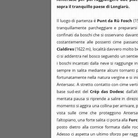
sopra il tranquillo paese di Longiarù.
Il luogo di partenza é
Punt da Rü Fosch
(15
tranquillamente parcheggiare e prepararsi pe
confinati da boschi che si osservano davanti
costantemente alle possenti cime passa
Cialdires
(1622 m), località davvero molto be
ci si addentra nel bosco seguendo un sentie
i boschi incantati dalla neve si raggiunge i
sempre in salita mediante alcuni tornanti
fortunatamente nella natura vergine e si ini
Antersasc. A stretto contatto con cime verti
base sud-est del
Crëp das Dodesc
dall'al
meritata pausa si riprende a salire in direz
momento si aggira una collina per arrivare, p
vista sulle cime che proteggono Anters
l'altopiano, una forte salita ci porta alla
Furc
posto dietro alla cornice formata dalle ro
Adesso ci aspetta un ultimo sforzo per ragg