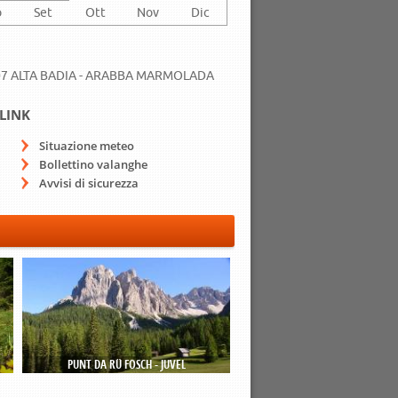
o
Set
Ott
Nov
Dic
7 ALTA BADIA - ARABBA MARMOLADA
LINK
Situazione meteo
Bollettino valanghe
Avvisi di sicurezza
PUNT DA RÜ FOSCH - JUVEL