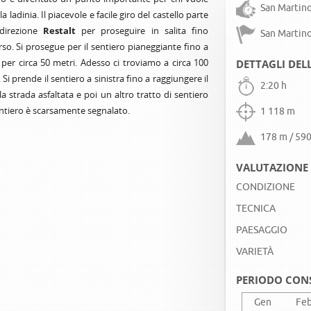
San Martino
a ladinia. Il piacevole e facile giro del castello parte
direzione
Restalt
per proseguire in salita fino
San Martino
so. Si prosegue per il sentiero pianeggiante fino a
 per circa 50 metri. Adesso ci troviamo a circa 100
DETTAGLI DEL
. Si prende il sentiero a sinistra fino a raggiungere il
2:20 h
la strada asfaltata e poi un altro tratto di sentiero
entiero è scarsamente segnalato.
1 118 m
178 m / 59
VALUTAZIONE 
CONDIZIONE
TECNICA
PAESAGGIO
VARIETÀ
PERIODO CON
Gen
Fe