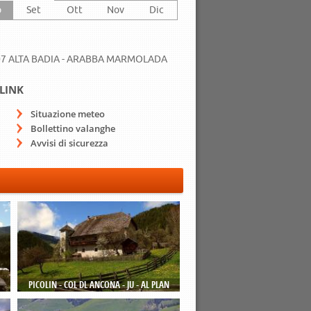
o
Set
Ott
Nov
Dic
7 ALTA BADIA - ARABBA MARMOLADA
LINK
Situazione meteo
Bollettino valanghe
Avvisi di sicurezza
PICOLIN - COL DL ANCONA - JU - AL PLAN