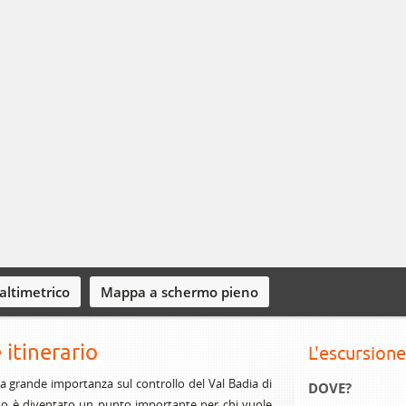
 altimetrico
Mappa a schermo pieno
 itinerario
L'escursione
 grande importanza sul controllo del Val Badia di
DOVE?
o è diventato un punto importante per chi vuole