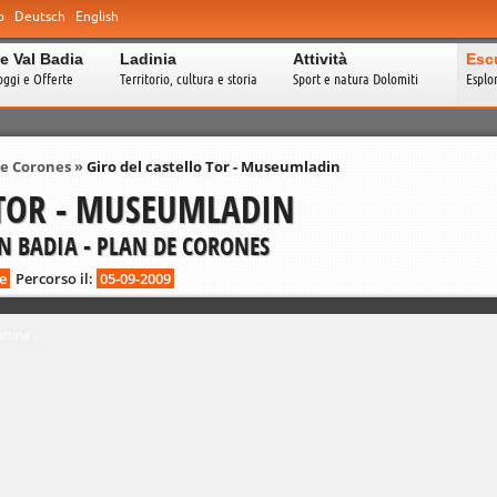
o
Deutsch
English
e Val Badia
Ladinia
Attività
Esc
oggi e Offerte
Territorio, cultura e storia
Sport e natura Dolomiti
Esplo
de Corones
»
Giro del castello Tor - Museumladin
 TOR - MUSEUMLADIN
N BADIA - PLAN DE CORONES
e
Percorso il:
05-09-2009