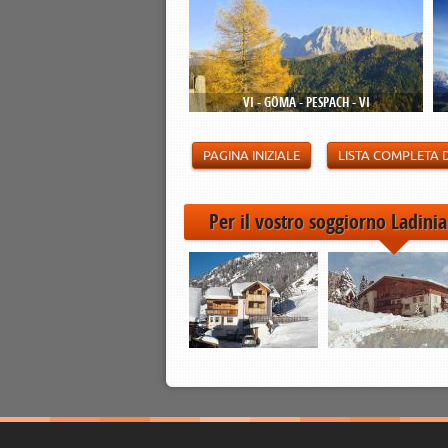
VI - GÖMA - PESPACH - VI
PAGINA INIZIALE
LISTA COMPLETA 
Per il vostro soggiorno Ladinia