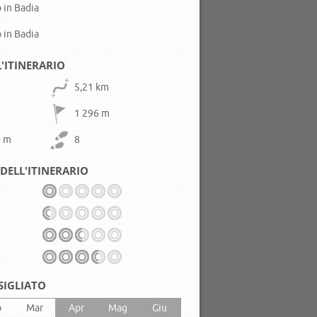
 in Badia
 in Badia
L'ITINERARIO
5,21 km
1 296 m
0 m
8
DELL'ITINERARIO
SIGLIATO
b
Mar
Apr
Mag
Giu