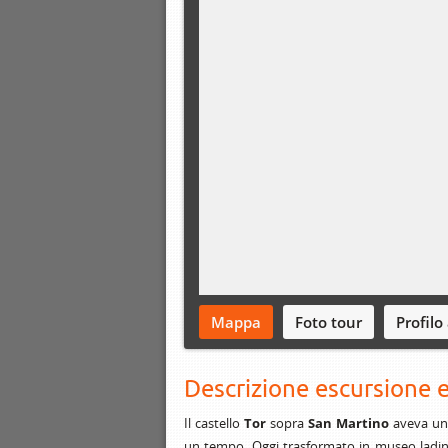
Mappa
Foto tour
Profilo
Descrizione escursione e
Il castello
Tor
sopra
San Martino
aveva una
un tempo. Oggi trasformato in museo ladin