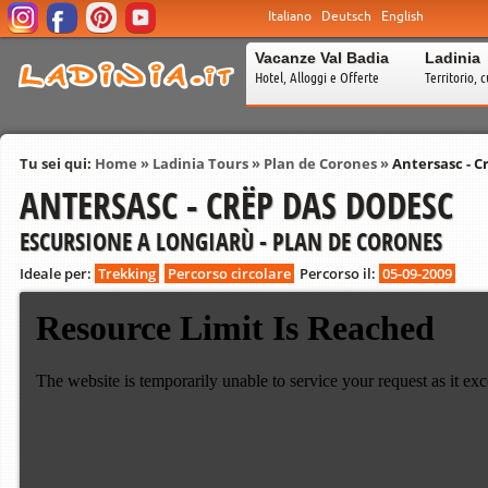
Italiano
Deutsch
English
Vacanze Val Badia
Ladinia
Hotel, Alloggi e Offerte
Territorio, c
Tu sei qui:
Home
»
Ladinia Tours
»
Plan de Corones
»
Antersasc - C
ANTERSASC - CRËP DAS DODESC
ESCURSIONE A LONGIARÙ - PLAN DE CORONES
Ideale per:
Trekking
Percorso circolare
Percorso il:
05-09-2009