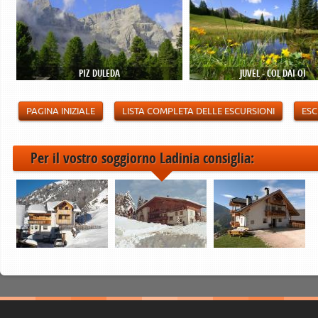
PIZ DULEDA
JUVEL - COL DAI OI
PAGINA INIZIALE
LISTA COMPLETA DELLE ESCURSIONI
ESC
Per il vostro soggiorno Ladinia consiglia: