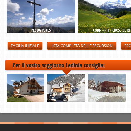
PIZ DA PERES
CORN - RIT - CRUSC DE RI
PAGINA INIZIALE
LISTA COMPLETA DELLE ESCURSIONI
ESC
Per il vostro soggiorno Ladinia consiglia: