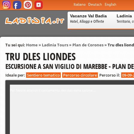
Italiano
Deutsch
English
Vacanze Val Badia
Ladinia
Hotel, Alloggi e Offerte
Territorio, c
Tu sei qui:
Home
»
Ladinia Tours
»
Plan de Corones
»
Tru dles lion
TRU DLES LIONDES
ESCURSIONE A SAN VIGILIO DI MAREBBE - PLAN D
Ideale per:
Sentiero tematico
Percorso circolare
Percorso il:
09-09-