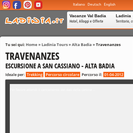
Italiano
Deutsch
English
Vacanze Val Badia
Ladinia
Hotel, Alloggi e Offerte
Territorio, c
Tu sei qui:
Home
»
Ladinia Tours
»
Alta Badia
»
Travenanzes
TRAVENANZES
ESCURSIONE A SAN CASSIANO - ALTA BADIA
Ideale per:
Trekking
Percorso circolare
Percorso il:
01-04-2012