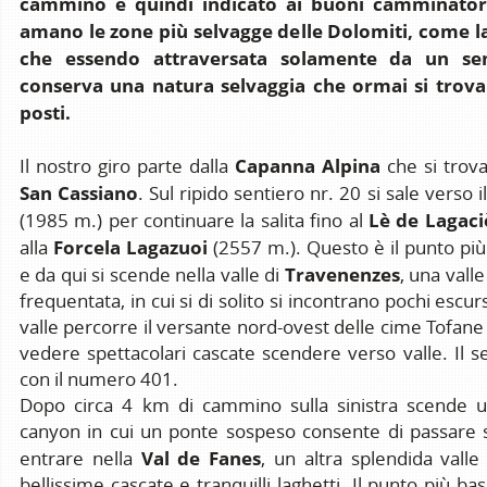
cammino e quindi indicato ai buoni camminatori
amano le zone più selvagge delle Dolomiti, come l
che essendo attraversata solamente da un sem
conserva una natura selvaggia che ormai si trova
posti.
Capanna Alpina
Il nostro giro parte dalla
che si trova
San Cassiano
. Sul ripido sentiero nr. 20 si sale verso i
Lè de Lagaci
(1985 m.) per continuare la salita fino al
Forcela Lagazuoi
alla
(2557 m.). Questo è il punto più 
Travenenzes
e da qui si scende nella valle di
, una vall
frequentata, in cui si di solito si incontrano pochi escursi
valle percorre il versante nord-ovest delle cime Tofane
vedere spettacolari cascate scendere verso valle. Il s
con il numero 401.
Dopo circa 4 km di cammino sulla sinistra scende u
canyon in cui un ponte sospeso consente di passare su
Val de Fanes
entrare nella
, un altra splendida valle
bellissime cascate e tranquilli laghetti. Il punto più ba