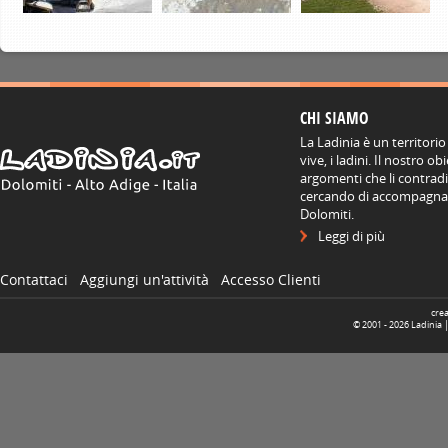
CHI SIAMO
La Ladinia è un territorio
vive, i ladini. Il nostro o
argomenti che li contradis
cercando di accompagnare
Dolomiti.
Leggi di più
Contattaci
Aggiungi un'attività
Accesso Clienti
cre
© 2001 -
2026
Ladinia