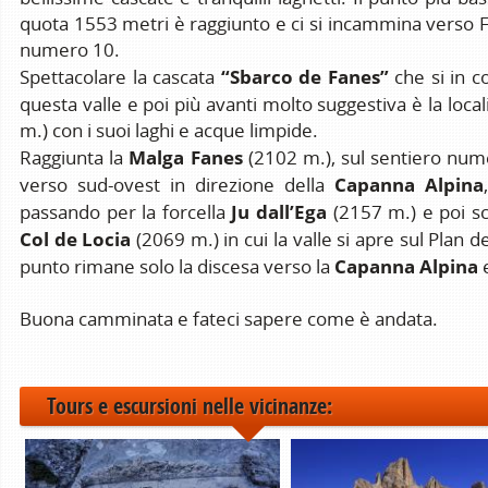
quota 1553 metri è raggiunto e ci si incammina verso F
numero 10.
“Sbarco de Fanes”
Spettacolare la cascata
che si in 
questa valle e poi più avanti molto suggestiva è la local
m.) con i suoi laghi e acque limpide.
Malga Fanes
Raggiunta la
(2102 m.), sul sentiero nume
Capanna Alpina
verso sud-ovest in direzione della
Ju dall’Ega
passando per la forcella
(2157 m.) e poi s
Col de Locia
(2069 m.) in cui la valle si apre sul Plan d
Capanna Alpina
punto rimane solo la discesa verso la
e
Buona camminata e fateci sapere come è andata.
Tours e escursioni nelle vicinanze: