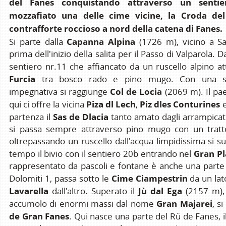
del Fanes conquistando attraverso un senti
mozzafiato una delle cime vicine, la Croda del
contrafforte roccioso a nord della catena di Fanes.
Capanna Alpina
Si parte dalla
(1726 m), vicino a S
prima dell'inizio della salita per il Passo di Valparola. D
sentiero nr.11 che affiancato da un ruscello alpino a
Furcia
tra bosco rado e pino mugo. Con una sal
Col de Locia
impegnativa si raggiunge
(2069 m). Il pae
Piza dl Lech
Piz dles Conturines
qui ci offre la vicina
,
e
Sas de Dlacia
partenza il
tanto amato dagli arrampica
si passa sempre attraverso pino mugo con un tratt
oltrepassando un ruscello dall'acqua limpidissima si 
Gran P
tempo il bivio con il sentiero 20b entrando nel
rappresentato da pascoli e fontane è anche una parte d
Cime Ciampestrin
Dolomiti 1, passa sotto le
da un la
Lavarella
Jù dal Ega
dall'altro. Superato il
(2157 m), 
Gran Majarei
accumolo di enormi massi dal nome
, s
de Gran Fanes
. Qui nasce una parte del Rü de Fanes, i