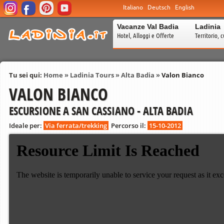
Italiano
Deutsch
English
Vacanze Val Badia
Ladinia
Hotel, Alloggi e Offerte
Territorio, c
Tu sei qui:
Home
»
Ladinia Tours
»
Alta Badia
»
Valon Bianco
VALON BIANCO
ESCURSIONE A SAN CASSIANO - ALTA BADIA
Ideale per:
Via ferrata/trekking
Percorso il:
15-10-2012