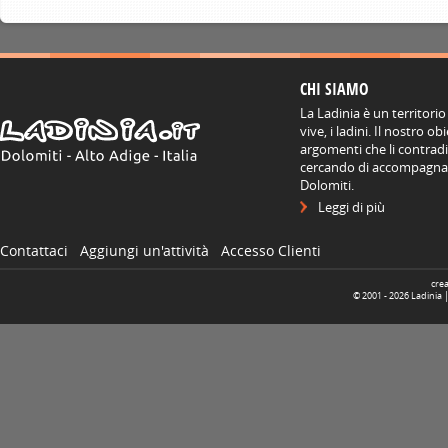
CHI SIAMO
La Ladinia è un territorio
vive, i ladini. Il nostro o
argomenti che li contradis
cercando di accompagnare
Dolomiti.
Leggi di più
Contattaci
Aggiungi un'attività
Accesso Clienti
cre
© 2001 -
2026
Ladinia