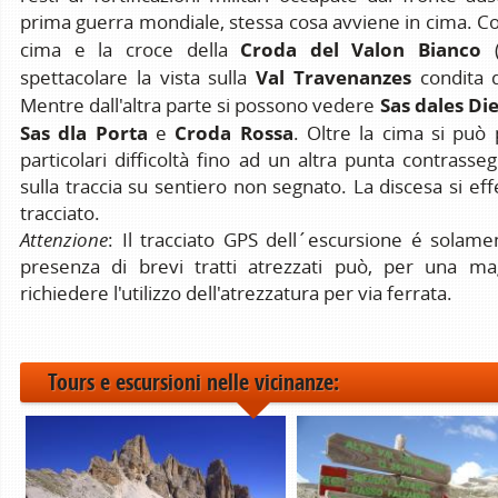
prima guerra mondiale, stessa cosa avviene in cima. Co
Croda del Valon Bianco
cima e la croce della
(
Val Travenanzes
spettacolare la vista sulla
condita 
Sas dales Di
Mentre dall'altra parte si possono vedere
Sas dla Porta
Croda Rossa
e
. Oltre la cima si può
particolari difficoltà fino ad un altra punta contrass
sulla traccia su sentiero non segnato. La discesa si eff
tracciato.
Attenzione
: Il tracciato GPS dell´escursione é solamen
presenza di brevi tratti atrezzati può, per una mag
richiedere l'utilizzo dell'atrezzatura per via ferrata.
Tours e escursioni nelle vicinanze: