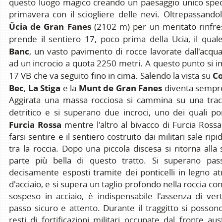
questo luogo magico creando un paesaggio unico spec
primavera con il sciogliere delle nevi. Oltrepassandol
Ücia de Gran Fanes
(2102 m) per un meritato rinfres
prende il sentiero 17, poco prima della Ücia, il qua
Banc
, un vasto pavimento di rocce lavorate dall'acqua
ad un incrocio a quota 2250 metri. A questo punto si i
Co
17 VB che va seguito fino in cima. Salendo la vista su
Bec
La Stiga
Munt de Gran Fanes
,
e la
diventa sempre
Aggirata una massa rocciosa si cammina su una tracc
detritico e si superano due incroci, uno dei quali po
Furcia Rossa
mentre l'altro al bivacco di Furcia Rossa. 
farsi sentire e il sentiero costruito dai militari sale ri
tra la roccia. Dopo una piccola discesa si ritorna alla s
parte più bella di questo tratto. Si superano passa
decisamente esposti tramite dei ponticelli in legno at
d'acciaio, e si supera un taglio profondo nella roccia co
sospeso in acciaio, è indispensabile l'assenza di vert
passo sicuro e attento. Durante il traggitto si posson
resti di fortificazioni militari occupate dal fronte au