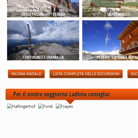
PASSO FALZAREGO - PEDERÜ
TRAVENANZES
CONTURINES E LAVARELLA
PEDERÜ - CAPANNA ALPIN
PAGINA INIZIALE
LISTA COMPLETA DELLE ESCURSIONI
ESC
Per il vostro soggiorno Ladinia consiglia: