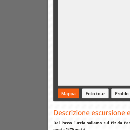
Mappa
Foto tour
Profilo
Descrizione escursione e
Dal Passo Furcia saliamo sul Piz da Per
quota 2479 metri.