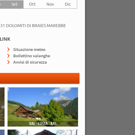
o
Set
Ott
Nov
Dic
31 DOLOMITI DI BRAIES MAREBBE
LINK
Situazione meteo
Bollettino valanghe
Avvisi di sicurezza
VAL - COSTA - RAS