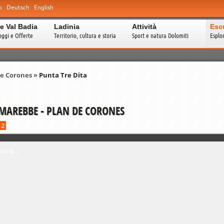
o
Deutsch
English
e Val Badia
Ladinia
Attività
Esc
oggi e Offerte
Territorio, cultura e storia
Sport e natura Dolomiti
Esplo
de Corones
»
Punta Tre Dita
 MAREBBE - PLAN DE CORONES
12