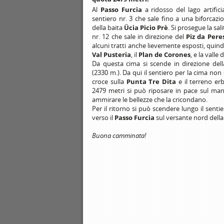
Al
Passo Furcia
a ridosso del lago artifici
sentiero nr. 3 che sale fino a una biforcazio
della baita
Ücia Picio Prè
. Si prosegue la sal
nr. 12 che sale in direzione del
Piz da Pere
alcuni tratti anche lievemente esposti, quindi 
Val Pusteria
, il
Plan de Corones
, e la valle 
Da questa cima si scende in direzione dell
(2330 m.). Da qui il sentiero per la cima non
croce sulla
Punta Tre Dita
e il terreno er
2479 metri si può riposare in pace sul ma
ammirare le bellezze che la cricondano.
Per il ritorno si può scendere lungo il sentie
verso il
Passo Furcia
sul versante nord dell
Buona camminata!