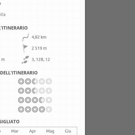
a
ita
L'ITINERARIO
4,82 km
2 519 m
2 m
3, 12B, 12
DELL'ITINERARIO
SIGLIATO
b
Mar
Apr
Mag
Giu