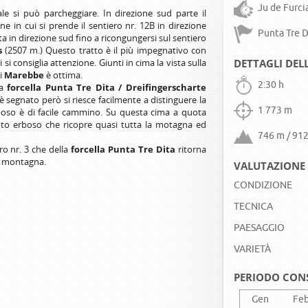
Ju de Furci
ale si può parcheggiare. In direzione sud parte il
ne in cui si prende il sentiero nr. 12B in direzione
Punta Tre D
ita in direzione sud fino a ricongungersi sul sentiero
s
(2507 m.) Questo tratto è il più impegnativo con
si consiglia attenzione. Giunti in cima la vista sulla
DETTAGLI DEL
di
Marebbe
è ottima.
2:30 h
a
forcella Punta Tre Dita / Dreifingerscharte
 è segnato però si riesce facilmente a distinguere la
1 773 m
boso è di facile cammino. Su questa cima a quota
nto erboso che ricopre quasi tutta la motagna ed
746 m / 91
ro nr. 3 che della
forcella Punta Tre Dita
ritorna
a montagna.
VALUTAZIONE 
CONDIZIONE
TECNICA
PAESAGGIO
VARIETÀ
PERIODO CON
Gen
Fe