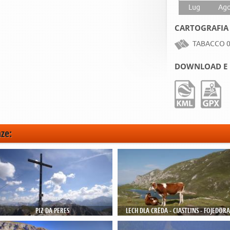
Lug
Ag
CARTOGRAFIA
TABACCO 0
DOWNLOAD E 
nze:
PIZ DA PERES
LECH DLA CRËDA - CIASTLINS - FOJEDÖRA