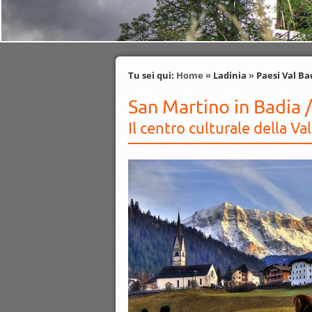
Tu sei qui:
Home
»
Ladinia
»
Paesi Val Ba
San Martino in Badia /
Il centro culturale della Va