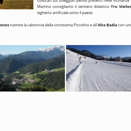
collocati sui soleggiati pendii presenti nelle vicinanze
Martino consigliamo il sentiero didattico
Tru Vistle
laghetto artificiale sotto il paese.
rones
tramite la cabinovia della vicinissima Piccolino e all'
Alta Badia
con uno