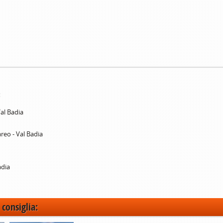
:
al Badia
reo - Val Badia
adia
 consiglia: