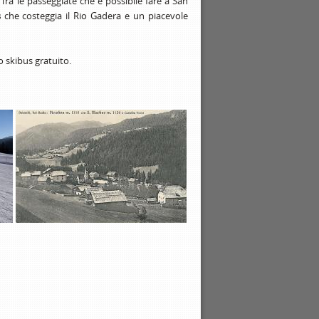
. Tra le passeggiate che é possibile fare a San
s
che costeggia il Rio Gadera e un piacevole
 skibus gratuito.