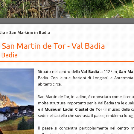
dia
»
San Martino in Badia
 San Martin de Tor - Val Badia
l Badia
Situato nel centro della
Val Badia
a 1127 m,
San Mar
Badia. Con le sue frazioni di Longiarù e Antermoia
abitanti circa.
San Martin de Tor, in ladino, é conosciuto come il centr
molte strutture importanti per la Val Badia tra le quali 
e il
Museum Ladin Ciastel de Tor
(il museo della cu
sede nel castello che sovrasta il paese, emblema fotogr
Il paese si concentra particolarmente nel centro 