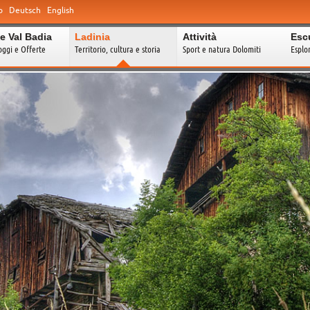
o
Deutsch
English
e Val Badia
Ladinia
Attività
Esc
oggi e Offerte
Territorio, cultura e storia
Sport e natura Dolomiti
Esplo