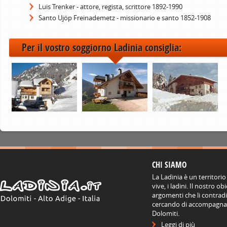
Luis Trenker - attore, regista, scrittore 1892-1990
Santo Ujöp Freinademetz - missionario e santo 1852-1908
Per il vostro soggiorno Ladinia consiglia:
CHI SIAMO
La Ladinia è un territorio
vive, i ladini. Il nostro o
argomenti che li contradis
cercando di accompagnare
Dolomiti.
Leggi di più