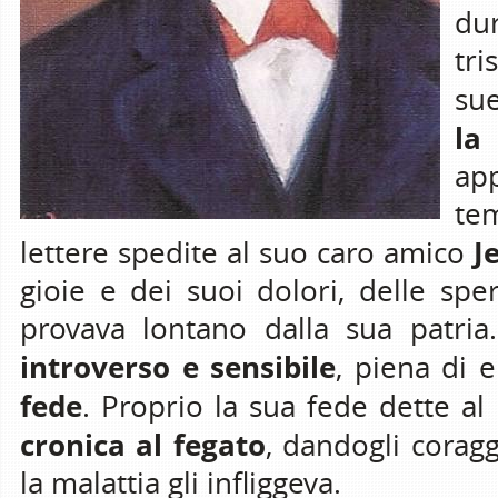
du
tri
sue
la
app
te
J
lettere spedite al suo caro amico
gioie e dei suoi dolori, delle spe
provava lontano dalla sua patria
introverso e sensibile
, piena di 
fede
. Proprio la sua fede dette al
cronica al fegato
, dandogli corag
la malattia gli infliggeva.