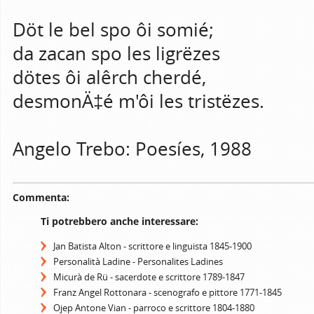
Döt le bel spo ôi somié;
da zacan spo les ligrëzes
dötes ôi alêrch cherdé,
desmonÄ‡é m'ôi les tristëzes.
Angelo Trebo: Poesíes, 1988
Commenta:
Ti potrebbero anche interessare:
Jan Batista Alton - scrittore e linguista 1845-1900
Personalità Ladine - Personalites Ladines
Micurà de Rü - sacerdote e scrittore 1789-1847
Franz Angel Rottonara - scenografo e pittore 1771-1845
Ojep Antone Vian - parroco e scrittore 1804-1880