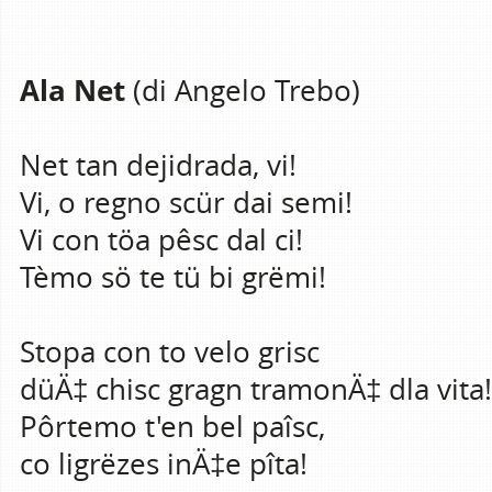
Ala Net
(di Angelo Trebo)
Net tan dejidrada, vi!
Vi, o regno scür dai semi!
Vi con töa pêsc dal ci!
Tèmo sö te tü bi grëmi!
Stopa con to velo grisc
düÄ‡ chisc gragn tramonÄ‡ dla vita!
Pôrtemo t'en bel paîsc,
co ligrëzes inÄ‡e pîta!