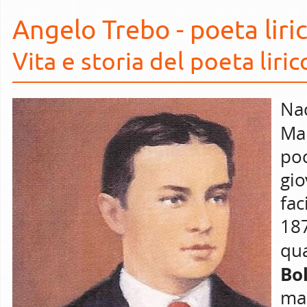
Angelo Trebo - poeta lir
Vita e storia del poeta liri
Nac
Ma
po
gi
fa
18
qua
Bo
ma