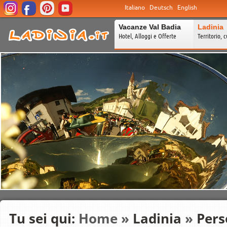
Italiano
Deutsch
English
Vacanze Val Badia
Ladinia
Hotel, Alloggi e Offerte
Territorio, c
Tu sei qui:
Home
»
Ladinia
»
Pers